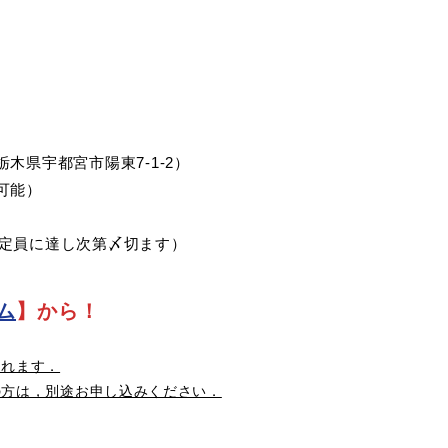
県宇都宮市陽東7-1-2）
可能）
で（定員に達し次第〆切ます）
ム
】から！
されます．
の方は，別途お申し込みください．