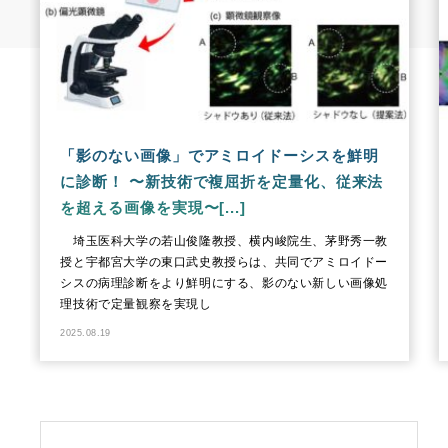
「影のない画像」でアミロイドーシスを鮮明
に診断！ 〜新技術で複屈折を定量化、従来法
を超える画像を実現〜[...]
埼玉医科大学の若山俊隆教授、横内峻院生、茅野秀一教
授と宇都宮大学の東口武史教授らは、共同でアミロイドー
シスの病理診断をより鮮明にする、影のない新しい画像処
理技術で定量観察を実現し
2025.08.19